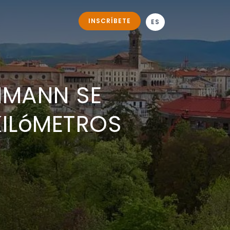
INSCRÍBETE
ES
HMANN SE
KILóMETROS